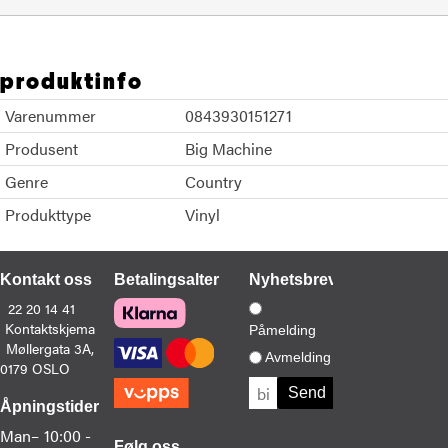
produktinfo
Varenummer
0843930151271
Produsent
Big Machine
Genre
Country
Produkttype
Vinyl
Kontakt oss
Betalingsalternativer
Nyhetsbrev
22 20 14 41
Kontaktskjema
Påmelding
Møllergata 3A,
Avmelding
0179 OSLO
Åpningstider
Man–
10:00 -
Følg oss