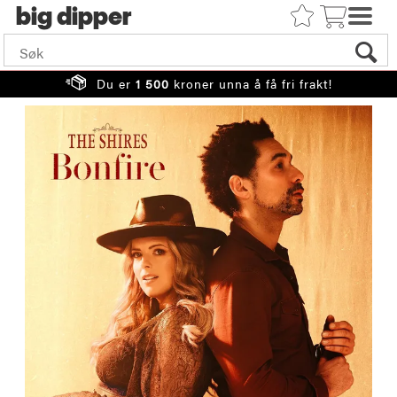
big
Du er
1 500
kroner unna å få fri frakt!