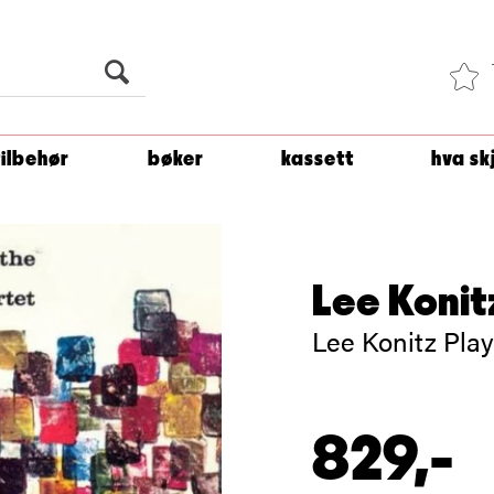
Du er
1 500
kroner unna å få fri frakt!
tilbehør
bøker
kassett
hva sk
Lee Konit
Lee Konitz Play
829,-