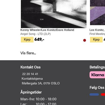
Kenny Wheeler/Lee Konitz/Dave Holland
Lee Konitz,
Angel Song - LTD (2LP)
First Meetin
Kjøp
Kjøp
649,-
Vis flere...
Kontakt Oss
Betalings
22 20 14 41
Kontaktskjema
Møllergata 3A, 0179 OSLO
Følg Oss
Åpningstider
Man–fre:
10:00 - 18:00
Lør:
10:00 - 17:00