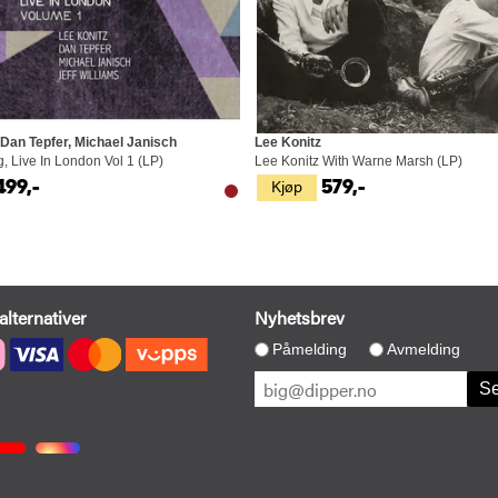
 Dan Tepfer, Michael Janisch
Lee Konitz
g, Live In London Vol 1 (LP)
Lee Konitz With Warne Marsh (LP)
Kjøp
499,-
579,-
alternativer
Nyhetsbrev
Påmelding
Avmelding