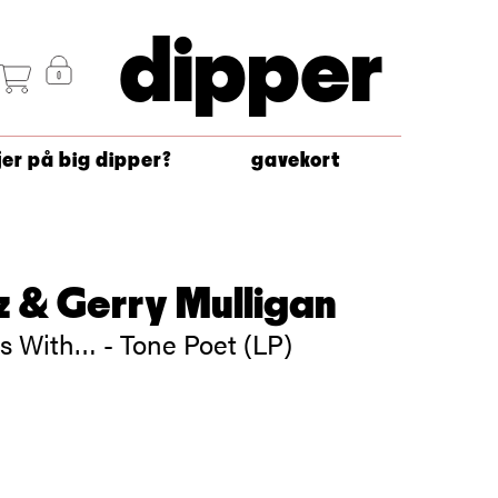
dipper
jer på big dipper?
gavekort
z & Gerry Mulligan
s With… - Tone Poet (LP)