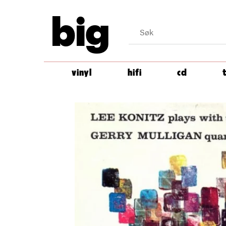
big
vinyl
hifi
cd