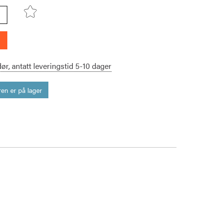
dør,
antatt leveringstid
5-10
dager
en er på lager