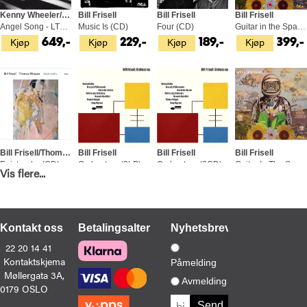
Kenny Wheeler/Lee Konitz/Dave Holland
Bill Frisell
Bill Frisell
Bill Frisell
Angel Song - LTD (2LP)
Music Is (CD)
Four (CD)
Guitar in the Space Age (LP)
Kjøp
Kjøp
Kjøp
Kjøp
649,-
229,-
189,-
399,-
Bill Frisell/Thomas Morgan
Bill Frisell
Bill Frisell
Bill Frisell
Epistrophy (CD)
Orchestras (2LP)
Orchestras (2CD)
Guitar In The Space Age! (CD)
Vis flere...
Kjøp
Kjøp
Kjøp
Kjøp
219,-
649,-
249,-
229,-
Kontakt oss
Betalingsalternativer
Nyhetsbrev
22 20 14 41
Kontaktskjema
Påmelding
Møllergata 3A,
Avmelding
Bill Frisell
Bill Frisell
Bill Frisell
Bill Frisell
0179 OSLO
In Line (CD)
Lookout For Hope (CD)
Harmony (2LP)
Valentine (2LP)