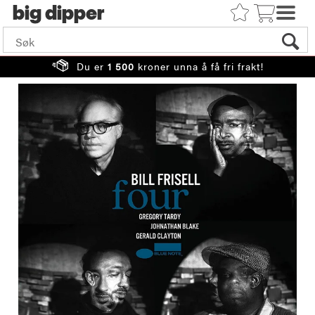
big
Du er
1 500
kroner unna å få fri frakt!