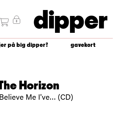
dipper
jer på big dipper?
gavekort
The Horizon
 Believe Me I've… (CD)