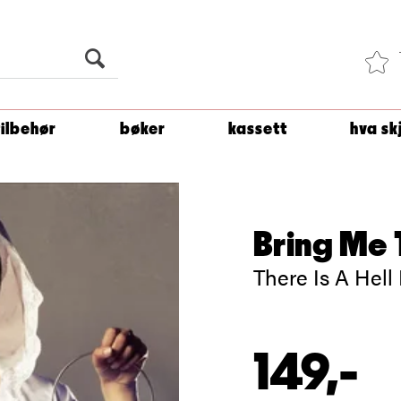
Du er
1 500
kroner unna å få fri frakt!
tilbehør
bøker
kassett
hva sk
Bring Me 
There Is A Hell
149,-