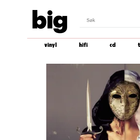
big
vinyl
hifi
cd