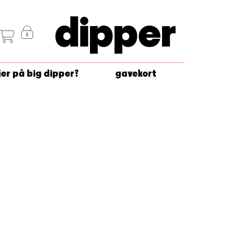
dipper
jer på big dipper?
gavekort