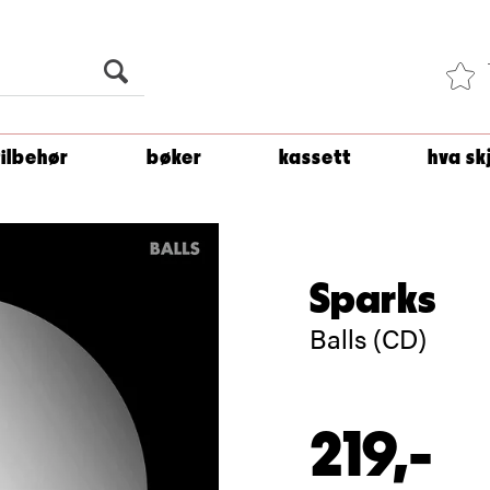
Du er
1 500
kroner unna å få fri frakt!
tilbehør
bøker
kassett
hva sk
Sparks
Balls (CD)
219,-