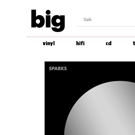
big
vinyl
hifi
cd