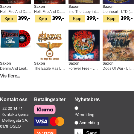
Saxon
Saxon
Saxon
Saxon
Hell, Fire And Damnation (LP)
Hell, Fire And Damnation - LTD (LP)
Into The Labyrinth - LTD (LP)
Lionheart - LTD (LP)
Kjøp
Kjøp
Kjøp
Kjøp
399,-
399,-
399,-
399,-
Saxon
Saxon
Saxon
Saxon
Denim And Leather - LTD (LP)
The Eagle Has Landed III - LTD (3LP)
Forever Free - LTD (LP)
Dogs Of War - LTD (LP)
Kjøp
Kjøp
Kjøp
Kjøp
Vis flere...
379,-
799,-
399,-
399,-
Kontakt oss
Betalingsalternativer
Nyhetsbrev
22 20 14 41
Kontaktskjema
Påmelding
Møllergata 3A,
Saxon
Saxon
Saxon
Saxon
Avmelding
0179 OSLO
More Inspirations (CD)
The Eagle Has Landed Part II - LTD (2LP)
The Inner Sanctum - LTD (LP)
Unleash The Beast - LTD (LP)
Kjøp
Kjøp
Kjøp
Kjøp
199,-
569,-
449,-
399,-