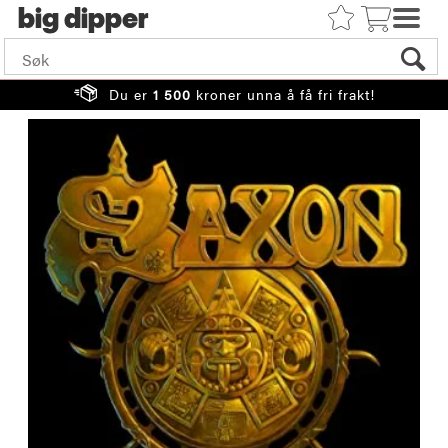
big
Du er
1 500
kroner unna å få fri frakt!