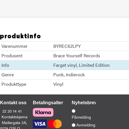
produktinfo
Varenummer
BYREC62LPY
Produsent
Brace Yourself Records
Info
Farget vinyl
Limited Edition
Genre
Punk
Indierock
Produkttype
Vinyl
Kontakt oss
Betalingsalternativer
Nyhetsbrev
22 20 14 41
Kontaktskjema
Påmelding
Møllergata 3A,
Avmelding
0179 OSLO