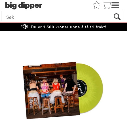
big
Du er
1 500
kroner unna å få fri frakt!