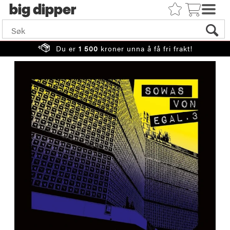
big
Du er
1 500
kroner unna å få fri frakt!