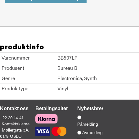
produktinfo
Varenummer
BB507LP
Produsent
Bureau B
Genre
Electronica
Synth
Produkttype
Vinyl
Kontakt oss
Betalingsalternativer
Nyhetsbrev
22 20 14 41
Kontaktskjema
Påmelding
Møllergata 3A,
Avmelding
0179 OSLO