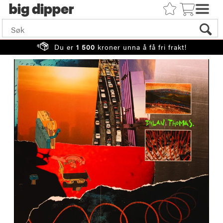
big
Du er
1 500
kroner unna å få fri frakt!