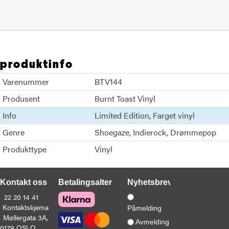
produktinfo
Varenummer
BTV144
Produsent
Burnt Toast Vinyl
Info
Limited Edition
Farget vinyl
Genre
Shoegaze
Indierock
Drømmepop
Produkttype
Vinyl
Kontakt oss
Betalingsalternativer
Nyhetsbrev
22 20 14 41
Kontaktskjema
Påmelding
Møllergata 3A,
Avmelding
0179 OSLO