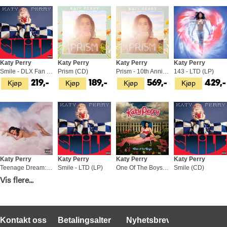
Katy Perry
Katy Perry
Katy Perry
Katy Perry
Smile - DLX Fan Edition (CD)
Prism (CD)
Prism - 10th Anniversary Edition (2LP)
143 - LTD (LP)
Kjøp
Kjøp
Kjøp
Kjøp
219,-
189,-
569,-
429,-
Katy Perry
Katy Perry
Katy Perry
Katy Perry
Teenage Dream: The Complete… (CD)
Smile - LTD (LP)
One Of The Boys (CD)
Smile (CD)
Kjøp
Kjøp
Kjøp
Kjøp
Vis flere...
189,-
429,-
149,-
189,-
Kontakt oss
Betalingsalternativer
Nyhetsbrev