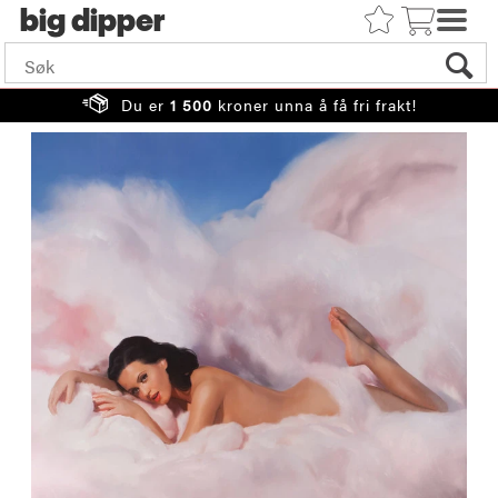
big
Du er
1 500
kroner unna å få fri frakt!