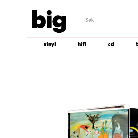
big
vinyl
hifi
cd