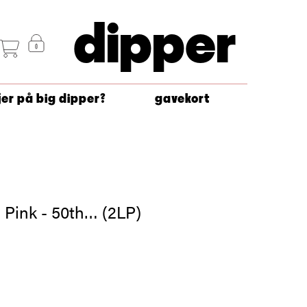
dipper
jer på big dipper?
gavekort
 Pink - 50th… (2LP)