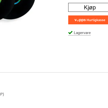
Kjøp
Lagervare
LP)