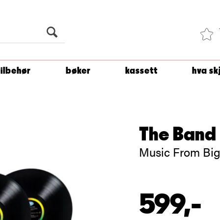
Du er
1 500
kroner unna å få fri frakt!
tilbehør
bøker
kassett
hva sk
The Band
Music From Big
599,-