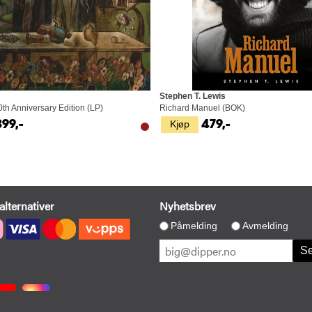
Stephen T. Lewis
th Anniversary Edition (LP)
Richard Manuel (BOK)
Kjøp
399,-
479,-
alternativer
Nyhetsbrev
Påmelding
Avmelding