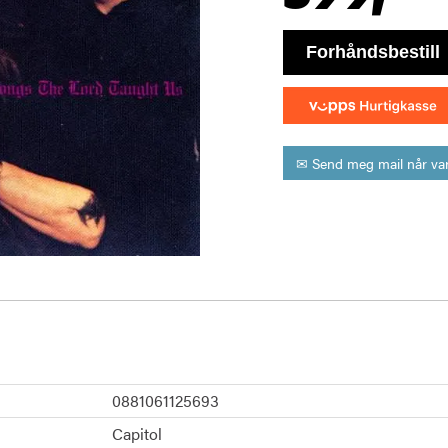
bestill
✉ Send meg mail når var
0881061125693
Capitol