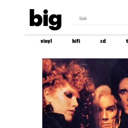
big
vinyl
hifi
cd