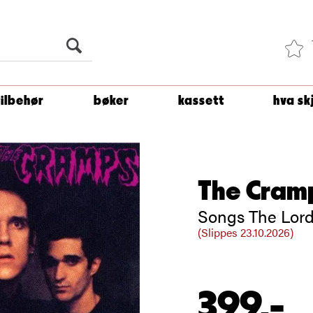
Du er
1 500
kroner unna å få fri frakt!
tilbehør
bøker
kassett
hva sk
The Cram
Songs The Lord
(Slippes 23.10.2026)
399,-