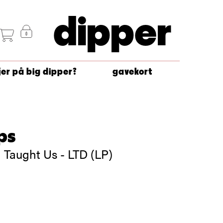
dipper
jer på big dipper?
gavekort
ps
 Taught Us - LTD (LP)