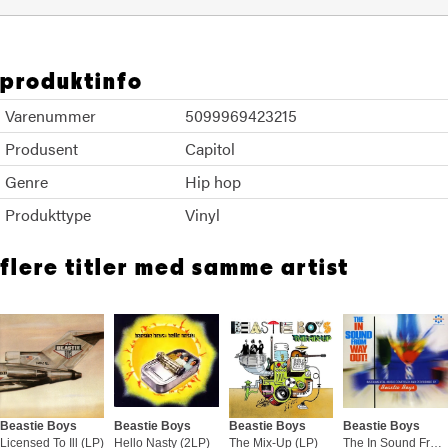
produktinfo
Varenummer
5099969423215
Produsent
Capitol
Genre
Hip hop
Produkttype
Vinyl
flere titler med samme artist
Beastie Boys
Beastie Boys
Beastie Boys
Beastie Boys
Licensed To Ill (LP)
Hello Nasty (2LP)
The Mix-Up (LP)
The In Sound From Way Out (LP)