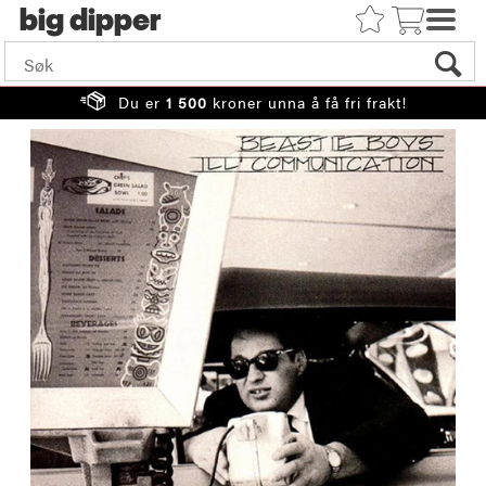
big
Du er
1 500
kroner unna å få fri frakt!