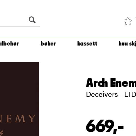
Du er
1 500
kroner unna å få fri frakt!
tilbehør
bøker
kassett
hva sk
Arch Ene
Deceivers - LTD
669,-