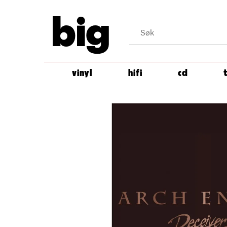
big
vinyl
hifi
cd