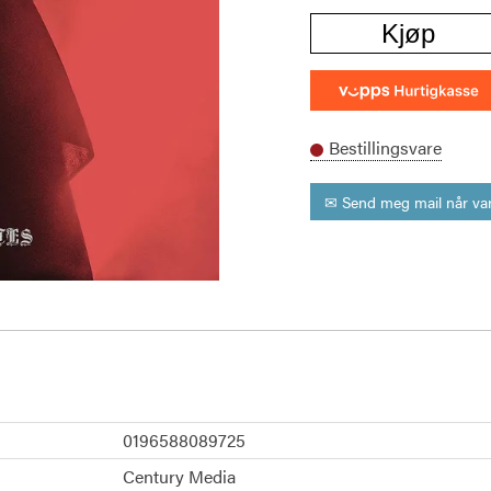
Kjøp
Bestillingsvare
✉ Send meg mail når var
0196588089725
Century Media