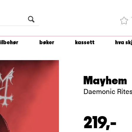
Du er
1 500
kroner unna å få fri frakt!
tilbehør
bøker
kassett
hva sk
Mayhem
Daemonic Rites
219,-