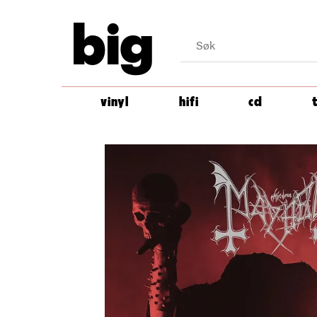
big
vinyl
hifi
cd