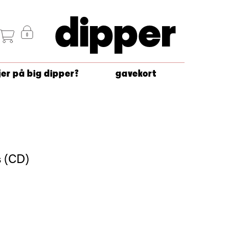
dipper
jer på big dipper?
gavekort
 (CD)