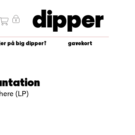
dipper
jer på big dipper?
gavekort
antation
here (LP)