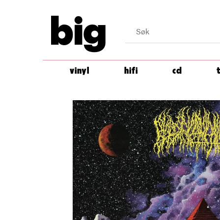
big
vinyl
hifi
cd