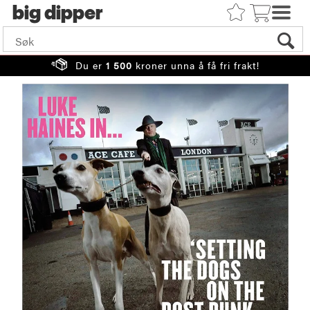
big
Du er
1 500
kroner unna å få fri frakt!