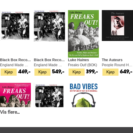
Black Box Recorder
Black Box Recorder
Luke Haines
The Auteurs
England Made Me - LTD (LP)
England Made Me: 25th… (LP+10")
Freaks Out! (BOK)
People Round Here Don't Like To… (6CD)
Kjøp
Kjøp
Kjøp
Kjøp
469,-
549,-
399,-
649,-
Vis flere...
Luke Haines
Black Box Recorder
Luke Haines