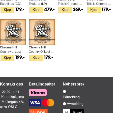
Earthlings (CD)
Explorer (LP)
This Is Chrome Hill (LP)
This is Chrome Hill (CD)
Kjøp
Kjøp
Kjøp
Kjøp
179,-
479,-
269,-
179,-
Chrome Hill
Chrome Hill
Country of Lost Borders (LP)
Country Of Lost Borders (CD)
Kjøp
Kjøp
199,-
179,-
Kontakt oss
Betalingsalternativer
Nyhetsbrev
22 20 14 41
Kontaktskjema
Påmelding
Møllergata 3A,
Avmelding
0179 OSLO