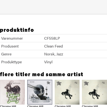
produktinfo
Varenummer
CF558LP
Produsent
Clean Feed
Genre
Norsk
Jazz
Produkttype
Vinyl
flere titler med samme artist
Chrome Hill
Chrome Hill
Chrome Hill
Chrome Hill