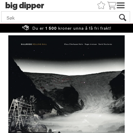
big
Du er
1 500
kroner unna å få fri frakt!