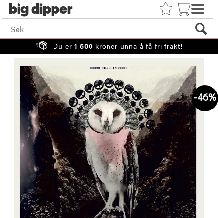
big
Du er
1 500
kroner unna å få fri frakt!
46%