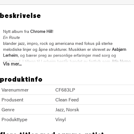
beskrivelse
Nytt album fra
Chrome Hill
!
En Route
blander jazz, impro, rock og americana med fokus på sterke
melodiske linjer og åpne strukturer. Musikken er skrevet av
Asbjørn
Lerheim
, og bærer preg av personlige erfaringer med sorg og
motstand. I tillegg til Lerheim består bandet av fintfolk som
Atle Nymo
Vis mer...
på tenorsax og bassklarinett,
Roger Arntzen
på kontrabass og
elektronikk og
Torstein Lofthus
på trommer.
produktinfo
For fans av Bill Frisell, Paul Motian, Ennio Morricone og annen åpen,
stemningsdrevet jazz.
Varenummer
CF683LP
Produsent
Clean Feed
Genre
Jazz
Norsk
Produkttype
Vinyl