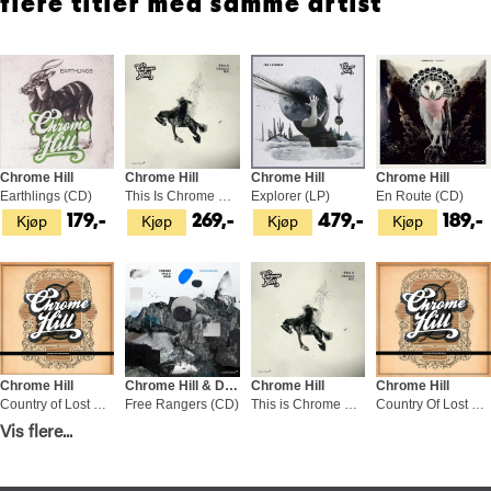
flere titler med samme artist
Chrome Hill
Chrome Hill
Chrome Hill
Chrome Hill
Earthlings (CD)
This Is Chrome Hill (LP)
Explorer (LP)
En Route (CD)
Kjøp
Kjøp
Kjøp
Kjøp
179,-
269,-
479,-
189,-
Chrome Hill
Chrome Hill & Dojo
Chrome Hill
Chrome Hill
Country of Lost Borders (LP)
Free Rangers (CD)
This is Chrome Hill (CD)
Country Of Lost Borders (CD)
Kjøp
Kjøp
Kjøp
Kjøp
Vis flere...
199,-
189,-
179,-
179,-