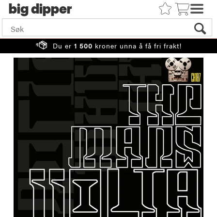
big
Du er
1 500
kroner unna å få fri frakt!