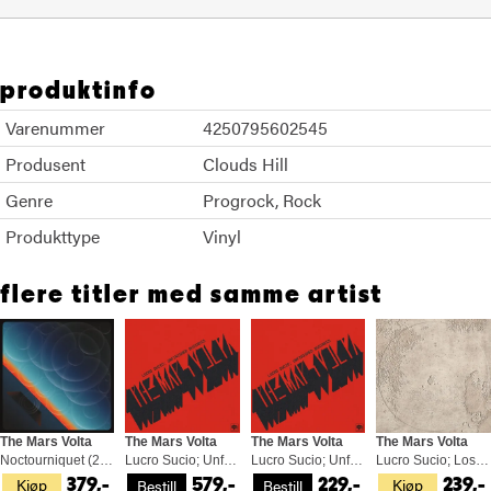
produktinfo
Varenummer
4250795602545
Produsent
Clouds Hill
Genre
Progrock
Rock
Produkttype
Vinyl
flere titler med samme artist
The Mars Volta
The Mars Volta
The Mars Volta
The Mars Volta
Noctourniquet (2LP)
Lucro Sucio; Unfinished Business (2LP)
Lucro Sucio; Unfinished Business (CD)
Lucro Sucio; Los Ojos Del Vaci (CD)
Kjøp
Kjøp
Bestill
Bestill
379,-
579,-
229,-
239,-