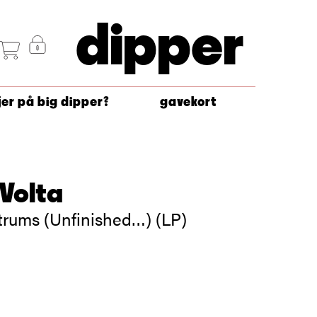
dipper
jer på big dipper?
gavekort
Volta
rums (Unfinished…) (LP)