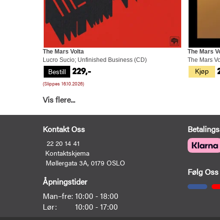
The Mars Volta
The Mars Vo
Lucro Sucio; Unfinished Business (CD)
The Mars Vo
Kjøp
Bestill
229,-
(Slippes 16.10.2026)
Vis flere...
Kontakt Oss
Betalings
22 20 14 41
Kontaktskjema
Møllergata 3A, 0179 OSLO
Følg Oss
Åpningstider
Man–fre:
10:00 - 18:00
Lør:
10:00 - 17:00