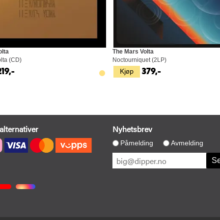
lta
The Mars Volta
lta (CD)
Noctourniquet (2LP)
Kjøp
219,-
379,-
alternativer
Nyhetsbrev
Påmelding
Avmelding