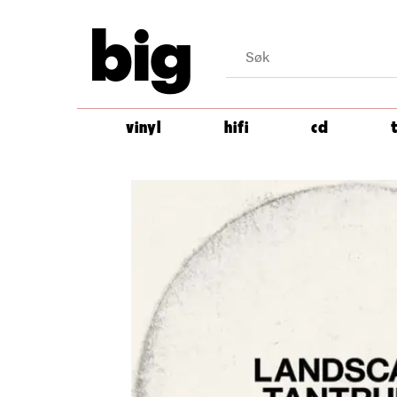
big
vinyl
hifi
cd