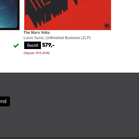
The Mars Volta
Lucro Sucio; Unfinished Business (2LP)
Bestill
579,-
(Slippes 16.10.2026)