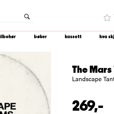
Du er
1 500
kroner unna å få fri frakt!
tilbehør
bøker
kassett
hva sk
The Mars 
Landscape Tant
269,-