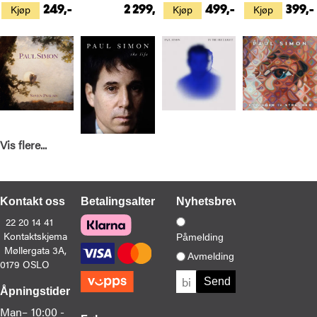
Kjøp
Kjøp
Kjøp
249,-
2 299,-
499,-
399,-
Vis flere...
Paul Simon
Robert Hilburn
Paul Simon
Paul Simon
Seven Psalms (LP)
Paul Simon: The Life (BOK)
In The Blue Light (LP)
Stranger To Stranger (LP)
Kjøp
Kjøp
Kjøp
Kjøp
349,-
199,-
329,-
329,-
Kontakt oss
Betalingsalternativer
Nyhetsbrev
22 20 14 41
Kontaktskjema
Påmelding
Møllergata 3A,
Avmelding
0179 OSLO
Åpningstider
Man–
10:00 -