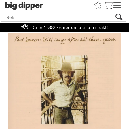
big
Du er
1 500
kroner unna å få fri frakt!