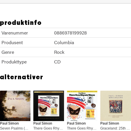
produktinfo
Varenummer
0886978199928
Produsent
Columbia
Genre
Rock
Produkttype
CD
alternativer
Paul Simon
Paul Simon
Paul Simon
Paul Simon
Seven Psalms (CD)
There Goes Rhymin'… - UltraDisc (2LP)
There Goes Rhymin' Simon (SACD-Hybrid)
Graceland: 25th Anniversary (LP)