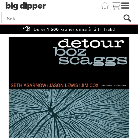
big
Du er
1 500
kroner unna å få fri frakt!