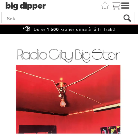
big
Du er
1 500
kroner unna å få fri frakt!