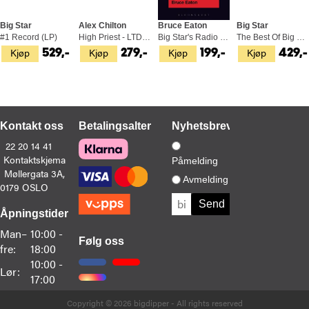
Big Star
Alex Chilton
Bruce Eaton
Big Star
#1 Record (LP)
High Priest - LTD (LP)
Big Star's Radio City (BOK)
The Best Of Big Star (2LP)
Kjøp
Kjøp
Kjøp
Kjøp
529,-
279,-
199,-
429,-
Kontakt oss
Betalingsalternativer
Nyhetsbrev
22 20 14 41
Kontaktskjema
Påmelding
Møllergata 3A,
Avmelding
0179 OSLO
Åpningstider
Man–
10:00 -
Følg oss
fre:
18:00
10:00 -
Lør:
17:00
Copyright © 2026 bigdipper - All rights reserved