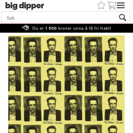
big
Du er
1 500
kroner unna å få fri frakt!