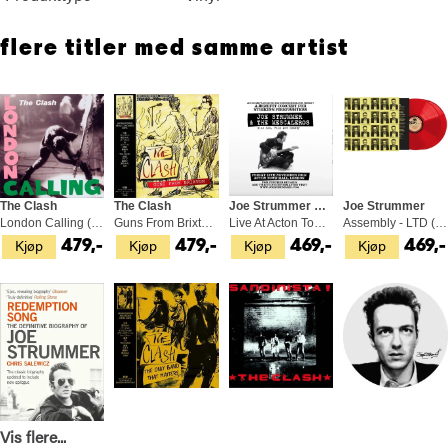
flere titler med samme artist
The Clash
The Clash
Joe Strummer & The Mescaleros
Joe Strummer
London Calling (2LP)
Guns From Brixton (LP)
Live At Acton Town Hall (2LP)
Assembly - LTD (2LP)
Kjøp
Kjøp
Kjøp
Kjøp
479,-
479,-
469,-
469,-
Vis flere...