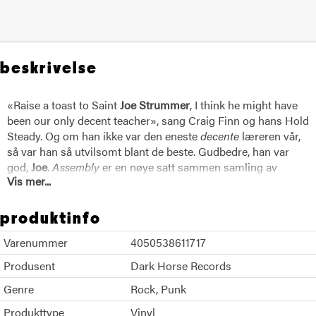
beskrivelse
«Raise a toast to Saint
Joe Strummer
, I think he might have
been our only decent teacher», sang Craig Finn og hans Hold
Steady. Og om han ikke var den eneste
decente
læreren vår,
så var han så utvilsomt blant de beste. Gudbedre, han var
god,
Joe
.
Assembly
er en nøye satt sammen samling av
Vis mer...
singler, fan-favoritter og rariteter fra arkivet. Her er selvsagt
solo
Joe
-hits som «Coma Girl» og «Tony Adams», men også
to
Clash
-slagere live fra Brixton Academy i 2001; «Rudie
produktinfo
Can’t Fail» og «I Fought the Law». Videre er den aldeles
Varenummer
4050538611717
nydelige versjonen av Bob Marleys «Redemption Song»
med, det samme er den tidligere uutgitte hjemmedemoen av
Produsent
Dark Horse Records
«Junco Partner». Og det hele er remastret og utgitt på det
Genre
Rock
Punk
gjenoppståtte George Harrison-labelet Dark Horse Records,
med liner notes av Jakob Dylan.
Produkttype
Vinyl