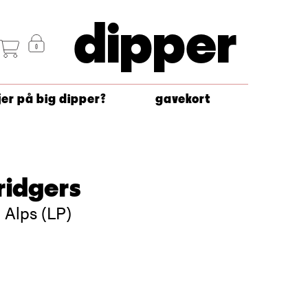
dipper
jer på big dipper?
gavekort
ridgers
 Alps (LP)