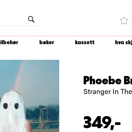
Du er
1 500
kroner unna å få fri frakt!
tilbehør
bøker
kassett
hva sk
Phoebe B
Stranger In The
349,-