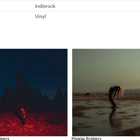
Indierock
Vinyl
dgers
Phoebe Bridgers