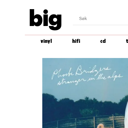
big
vinyl
hifi
cd