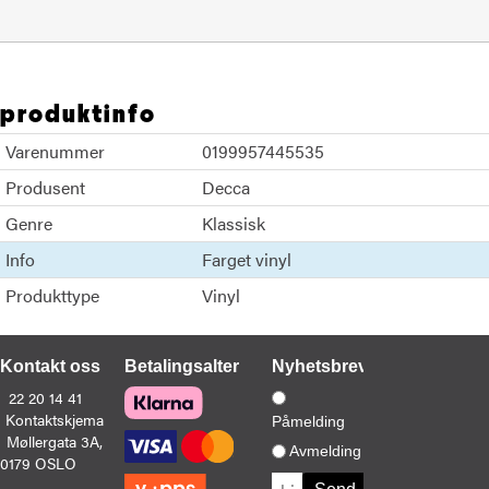
produktinfo
Varenummer
0199957445535
Produsent
Decca
Genre
Klassisk
Info
Farget vinyl
Produkttype
Vinyl
Kontakt oss
Betalingsalternativer
Nyhetsbrev
22 20 14 41
Kontaktskjema
Påmelding
Møllergata 3A,
Avmelding
0179 OSLO