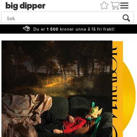
big
Du er
1 500
kroner unna å få fri frakt!