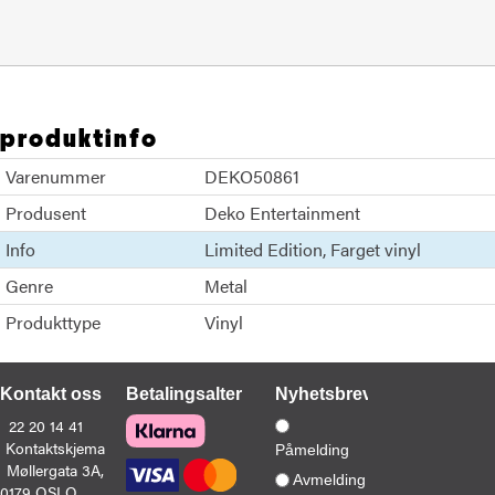
produktinfo
Varenummer
DEKO50861
Produsent
Deko Entertainment
Info
Limited Edition
Farget vinyl
Genre
Metal
Produkttype
Vinyl
Kontakt oss
Betalingsalternativer
Nyhetsbrev
22 20 14 41
Kontaktskjema
Påmelding
Møllergata 3A,
Avmelding
0179 OSLO