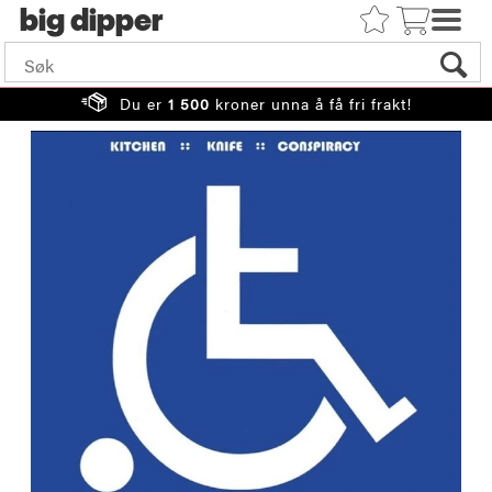
big
Du er
1 500
kroner unna å få fri frakt!