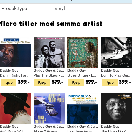
Produkttype
Vinyl
flere titler med samme artist
Buddy Guy
Buddy Guy & Junior Wells
Buddy Guy
Buddy Guy
Damn Right, I've Got The Blues (LP)
Play The Blues - LTD (LP)
Blues Singer - LTD (2LP)
Born To Play Guitar (2LP)
Kjøp
Kjøp
Kjøp
Kjøp
399,-
579,-
599,-
399,-
Buddy Guy
Buddy Guy & Junior Wells
Buddy Guy & Junior Wells
Buddy Guy
Ain't Done With The Blues (2LP)
Alone & Acoustic (LP)
Last Time Around: Live At… - LTD (LP)
The Blues Don't Lie (CD)