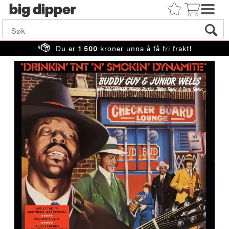
big
Du er
1 500
kroner unna å få fri frakt!