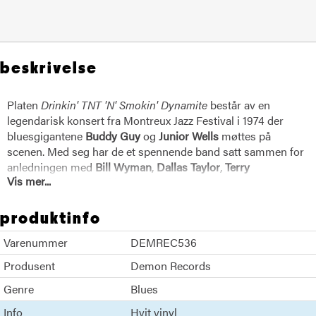
beskrivelse
Platen
Drinkin' TNT 'N' Smokin' Dynamite
består av en
legendarisk konsert fra Montreux Jazz Festival i 1974 der
bluesgigantene
Buddy Guy
og
Junior Wells
møttes på
scenen. Med seg har de et spennende band satt sammen for
anledningen med
Bill Wyman
,
Dallas Taylor
,
Terry
Vis mer...
Taylor
&
Pinetop Perkins
. Elektrisk blues blir ikke stort bedre
enn dette!
Buddy Guy Junior Wells
produktinfo
Varenummer
DEMREC536
Produsent
Demon Records
Genre
Blues
Info
Hvit vinyl