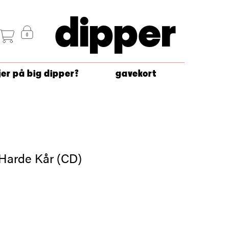
dipper
jer på big dipper?
gavekort
Harde Kår (CD)