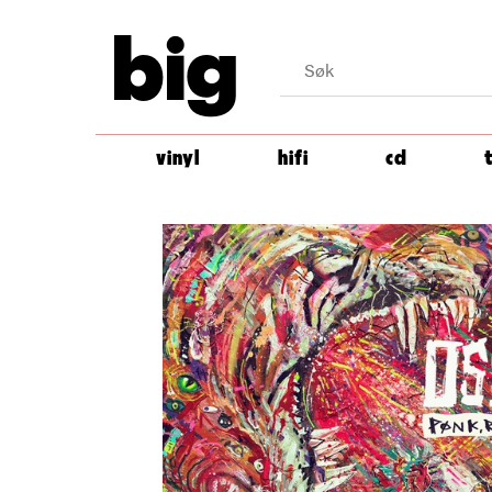
big
vinyl
hifi
cd