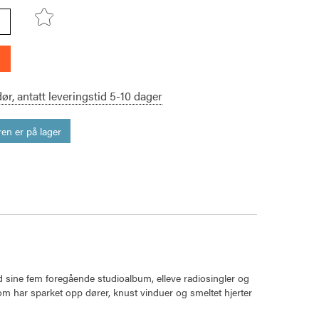
dør,
antatt leveringstid
5-10
dager
en er på lager
d sine fem foregående studioalbum, elleve radiosingler og
om har sparket opp dører, knust vinduer og smeltet hjerter