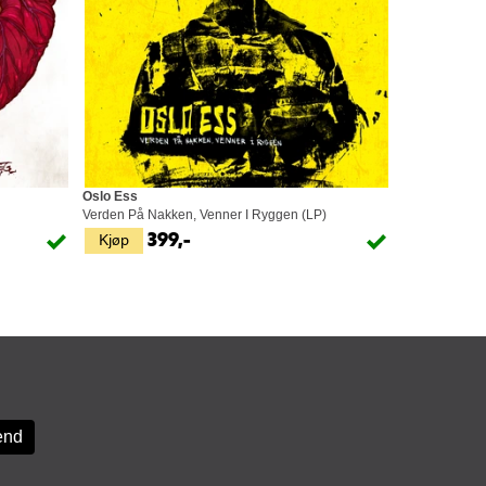
Oslo Ess
Verden På Nakken, Venner I Ryggen (LP)
Kjøp
399,-