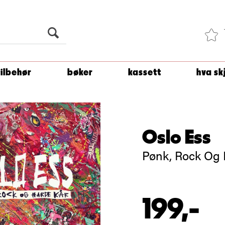
Du er
1 500
kroner unna å få fri frakt!
tilbehør
bøker
kassett
hva sk
Oslo Ess
Pønk, Rock Og 
199,-