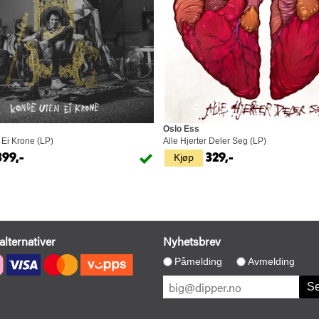
Oslo Ess
Ei Krone (LP)
Alle Hjerter Deler Seg (LP)
Kjøp
399,-
329,-
alternativer
Nyhetsbrev
Påmelding
Avmelding