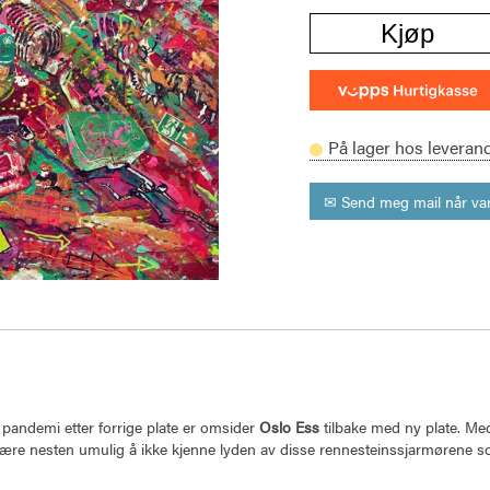
Kjøp
På lager hos leveran
✉ Send meg mail når var
 pandemi etter forrige plate er omsider
Oslo Ess
tilbake med ny plate. Me
t være nesten umulig å ikke kjenne lyden av disse rennesteinssjarmørene s