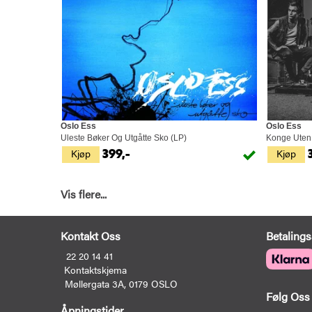
Oslo Ess
Oslo Ess
Uleste Bøker Og Utgåtte Sko (LP)
Konge Uten 
Kjøp
Kjøp
399,-
Vis flere...
Kontakt Oss
Betalings
22 20 14 41
Kontaktskjema
Møllergata 3A, 0179 OSLO
Følg Oss
Åpningstider