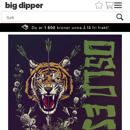
big
Du er
1 500
kroner unna å få fri frakt!