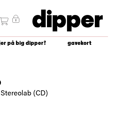
dipper
jer på big dipper?
gavekort
b
f Stereolab (CD)