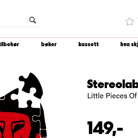
Du er
1 500
kroner unna å få fri frakt!
tilbehør
bøker
kassett
hva sk
Stereola
Little Pieces O
149,-