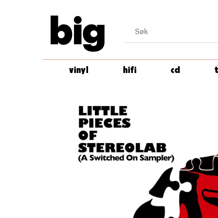
big
vinyl
hifi
cd