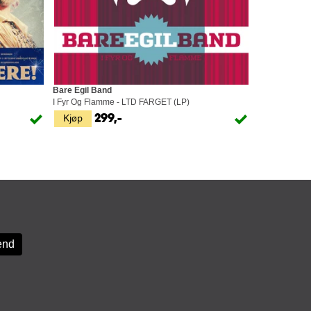
Bare Egil Band
I Fyr Og Flamme - LTD FARGET (LP)
Kjøp
299,-