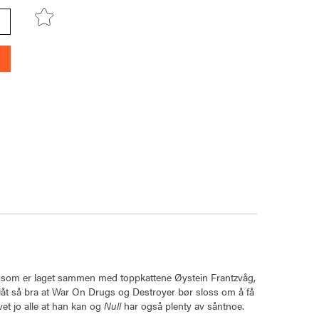
lata som er laget sammen med toppkattene Øystein Frantzvåg,
låt så bra at War On Drugs og Destroyer bør sloss om å få
et jo alle at han kan og
Null
har også plenty av såntnoe.