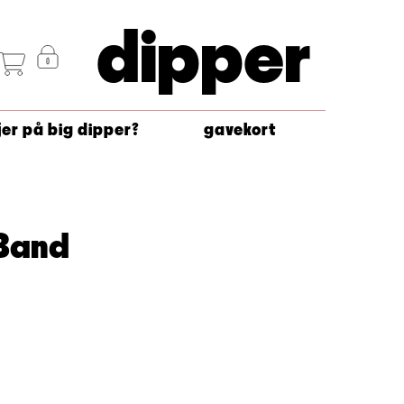
dipper
jer på big dipper?
gavekort
 Band