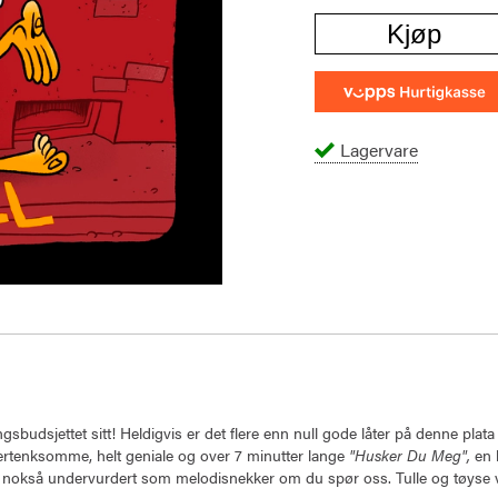
Kjøp
Lagervare
ingsbudsjettet sitt! Heldigvis er det flere enn null gode låter på denne p
ertenksomme, helt geniale og over 7 minutter lange
"Husker Du Meg",
en 
tt nokså undervurdert som melodisnekker om du spør oss. Tulle og tøyse v