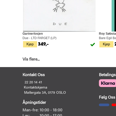
Gartnerlosjen
Roy Søbst
Due - LTD FARGET (LP)
Bare Egil B
Kjøp
Kjøp
349,-
Vis flere...
Kontakt Oss
Betalings
22 20 14 41
Kontaktskjema
Møllergata 3A, 0179 OSLO
Følg Oss
Åpningstider
Man–fre:
10:00 - 18:00
Lør:
10:00 - 17:00