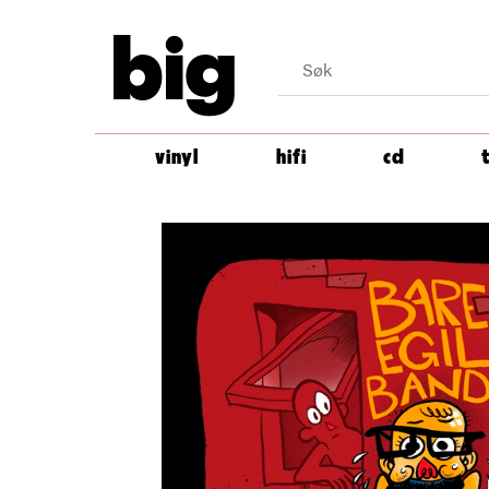
big
vinyl
hifi
cd