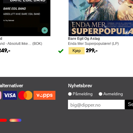
ad
Bare Egil Og Aslag
and - Absolutt Ikke… (BOK)
Enda Mer Superpopulære! (LP)
Kjøp
249,-
299,-
alternativer
Nyhetsbrev
Påmelding
Avmelding