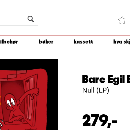
Du er
1 500
kroner unna å få fri frakt!
tilbehør
bøker
kassett
hva sk
Bare Egil
Null (LP)
279,-