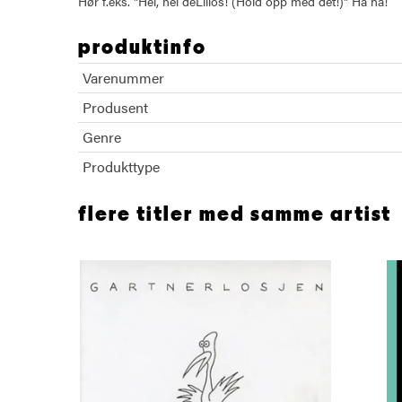
Hør f.eks. "Hei, hei deLillos! (Hold opp med det!)" Ha ha!
produktinfo
Varenummer
Produsent
Genre
Produkttype
flere titler med samme artist