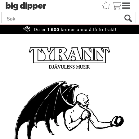
big
Du er
1 500
kroner unna å få fri frakt!