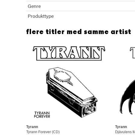
Genre
Produkttype
flere titler med samme artist
Tyrann
Tyrann
Tyrann Forever (CD)
Djävulens M