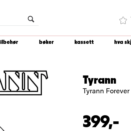
Du er
1 500
kroner unna å få fri frakt!
tilbehør
bøker
kassett
hva sk
Tyrann
Tyrann Forever
399,-