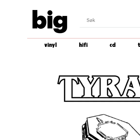
big
vinyl
hifi
cd