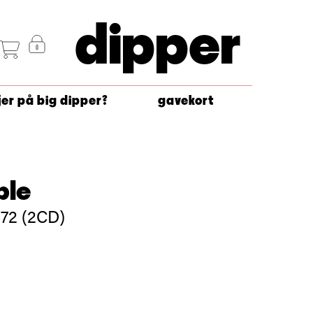
dipper
jer på big dipper?
gavekort
ple
72 (2CD)