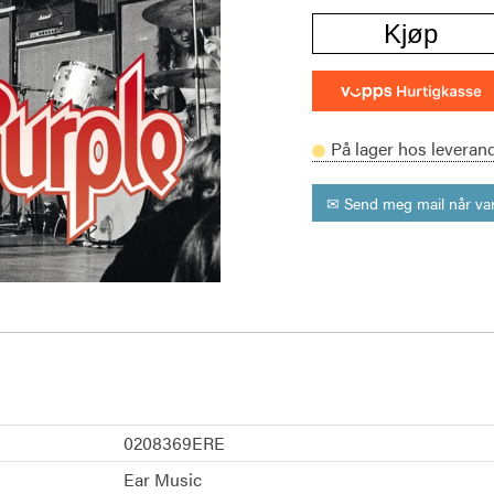
Kjøp
På lager hos leveran
✉ Send meg mail når var
0208369ERE
Ear Music