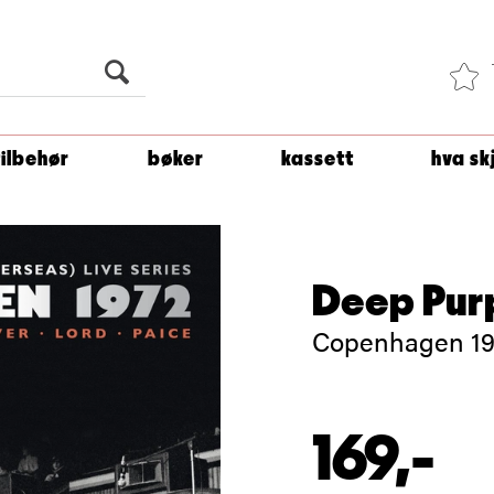
Du er
1 500
kroner unna å få fri frakt!
tilbehør
bøker
kassett
hva sk
Deep Pur
Copenhagen 19
169,-