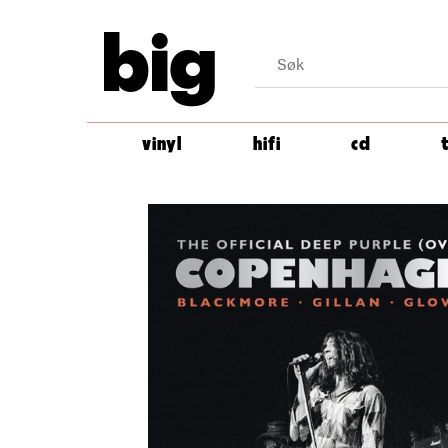
big
vinyl
hifi
cd