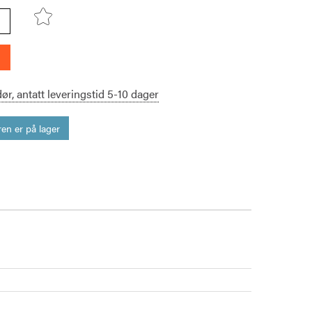
dør,
antatt leveringstid
5-10
dager
en er på lager