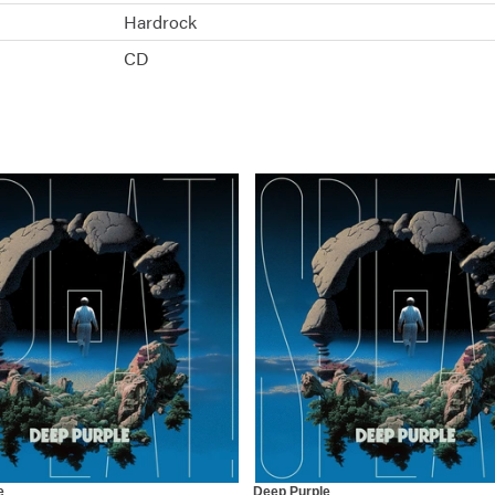
Hardrock
CD
e
Deep Purple