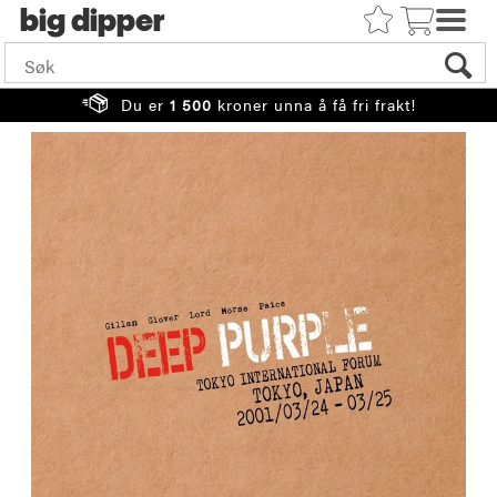
big
Du er
1 500
kroner unna å få fri frakt!