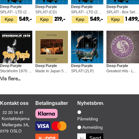
Deep Purple
Deep Purple
Deep Purple
Deep Purple
SPLAT! - LTD (2LP)
SPLAT! (CD)
SPLAT! - LTD (2LP)
SPLAT! - Box Set (2LP + 3 x 10" + 7")
Kjøp
Kjøp
Kjøp
Kjøp
549,-
219,-
549,-
1 499,
Deep Purple
Deep Purple
Deep Purple
Deep Purple
Stockholm 1970 - LTD (3LP)
Made In Japan 50 (2LP)
SPLAT! (2LP)
Greatest Hits - LTD (4LP)
Kjøp
Kjøp
Kjøp
Kjøp
Vis flere...
579,-
549,-
529,-
1 099
Kontakt oss
Betalingsalternativer
Nyhetsbrev
22 20 14 41
Kontaktskjema
Påmelding
Møllergata 3A,
Deep Purple
Deep Purple
Deep Purple
Deep Purple
Avmelding
0179 OSLO
Greatest Hits (4LP)
Bombay Calling - Live In 95 (2CD)
=1 (CD)
Slaves And Masters - LTD (LP)
Kjøp
Kjøp
Kjøp
Kjøp
1 099,-
249,-
199,-
399,-