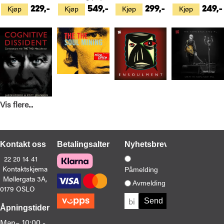
Kjøp
Kjøp
Kjøp
Kjøp
229,-
549,-
299,-
249,-
Vis flere...
Matt Johnson & Jason Wood
The The
The The
The The
Cognitive Dissident (BOK)
Soul Mining (CD)
Ensoulment (CD)
The Comeback Special (DVD)
Kjøp
Kjøp
Kjøp
Kjøp
399,-
229,-
189,-
269,-
Kontakt oss
Betalingsalternativer
Nyhetsbrev
22 20 14 41
Kontaktskjema
Påmelding
Møllergata 3A,
Avmelding
0179 OSLO
Åpningstider
Man–
10:00 -