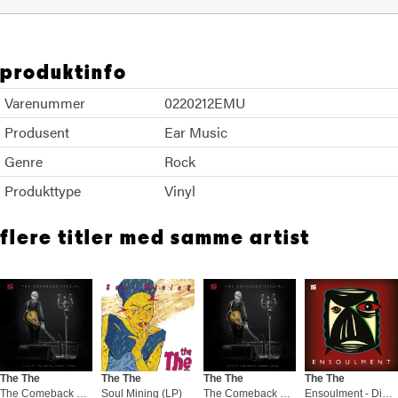
produktinfo
Varenummer
0220212EMU
Produsent
Ear Music
Genre
Rock
Produkttype
Vinyl
flere titler med samme artist
The The
The The
The The
The The
The Comeback Special (2CD)
Soul Mining (LP)
The Comeback Special (BD)
Ensoulment - Digipack (CD)