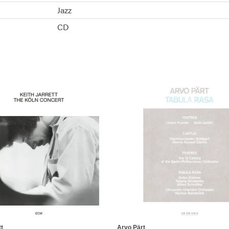
Jazz
CD
tt
Arvo Pärt