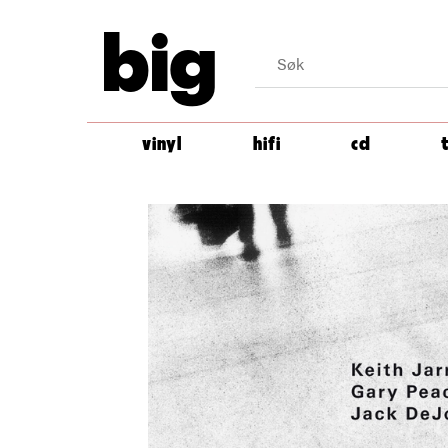
big
vinyl
hifi
cd