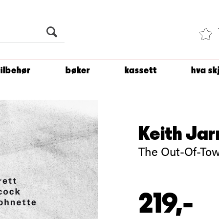
Du er
1 500
kroner unna å få fri frakt!
tilbehør
bøker
kassett
hva sk
Keith Jarr
The Out-Of-Tow
219,-