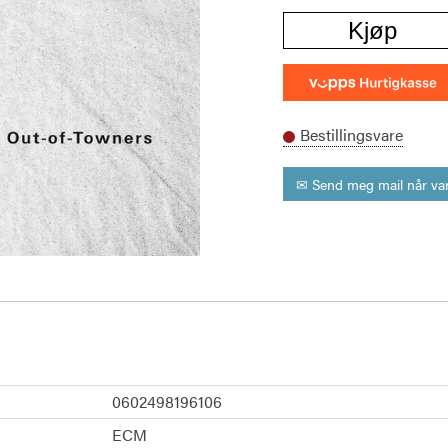
Kjøp
Bestillingsvare
✉ Send meg mail når var
0602498196106
ECM