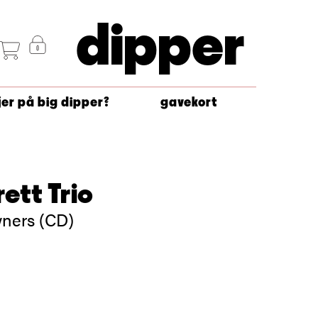
dipper
jer på big dipper?
gavekort
ett Trio
ners (CD)