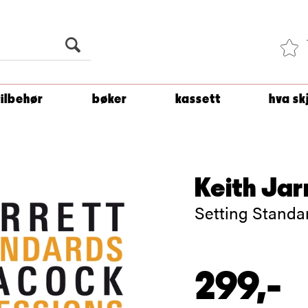
Du er
1 500
kroner unna å få fri frakt!
tilbehør
bøker
kassett
hva sk
Keith Jarr
Setting Standa
299,-