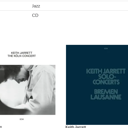
Jazz
CD
tt
Keith Jarrett