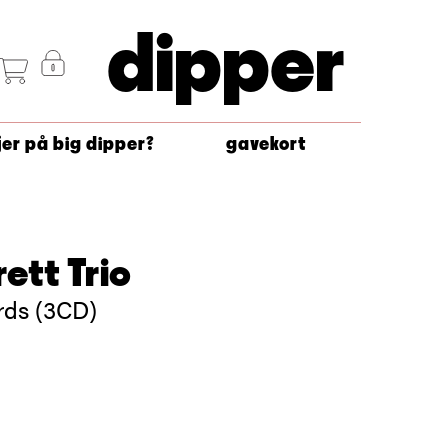
dipper
jer på big dipper?
gavekort
ett Trio
rds (3CD)