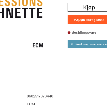
Kjøp
Bestillingsvare
✉ Send meg mail når var
0602517373440
ECM