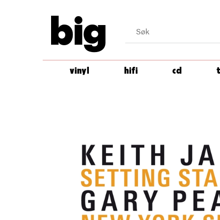
big
vinyl
hifi
cd