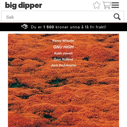
big
Du er
1 500
kroner unna å få fri frakt!