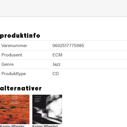
produktinfo
Varenummer
0602517775985
Produsent
ECM
Genre
Jazz
Produkttype
CD
alternativer
Kenny Wheeler
Kenny Wheeler/Lee Konitz/Dave Holland