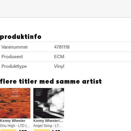
produktinfo
Varenummer
4781118
Produsent
ECM
Produkttype
Vinyl
flere titler med samme artist
Kenny Wheeler
Kenny Wheeler/Lee Konitz/Dave Holland
Gnu High - LTD (LP)
Angel Song - LTD (2LP)