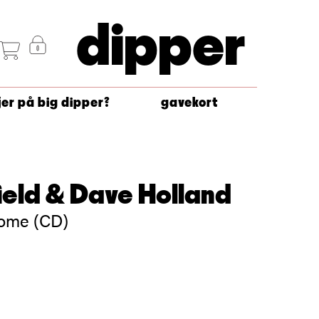
dipper
jer på big dipper?
gavekort
ield & Dave Holland
ome (CD)