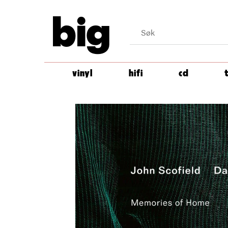
big
vinyl
hifi
cd