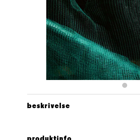
beskrivelse
John Scofield Dave Holland
produktinfo