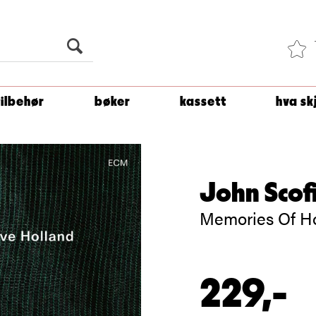
Du er
1 500
kroner unna å få fri frakt!
tilbehør
bøker
kassett
hva sk
John Scof
Memories Of H
229,-