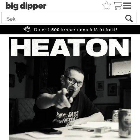
big
Du er
1 500
kroner unna å få fri frakt!