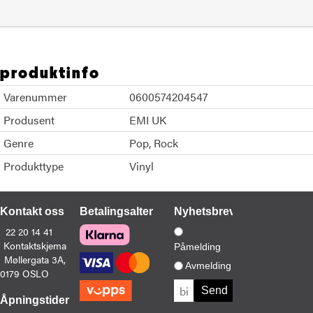
produktinfo
Varenummer
0600574204547
Produsent
EMI UK
Genre
Pop
Rock
Produkttype
Vinyl
Kontakt oss
Betalingsalternativer
Nyhetsbrev
22 20 14 41
Kontaktskjema
Påmelding
Møllergata 3A,
Avmelding
0179 OSLO
Åpningstider