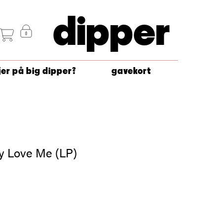
dipper
jer på big dipper?
gavekort
y Love Me (LP)