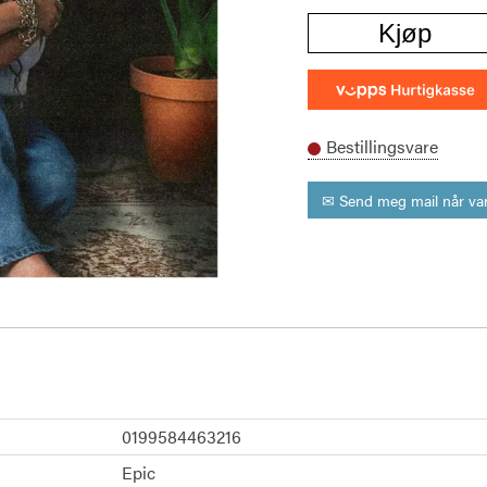
Kjøp
Bestillingsvare
✉ Send meg mail når var
0199584463216
Epic