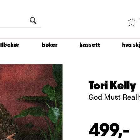
Du er
1 500
kroner unna å få fri frakt!
tilbehør
bøker
kassett
hva sk
Tori Kelly
God Must Reall
499,-