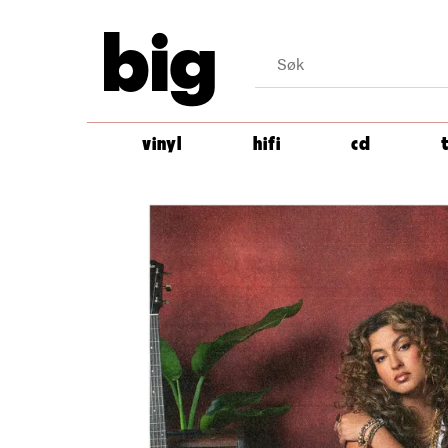
big
vinyl
hifi
cd