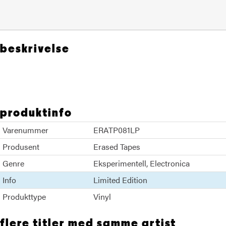
beskrivelse
Olafur Arnalds Nils Frahm
produktinfo
Varenummer
ERATP081LP
Produsent
Erased Tapes
Genre
Eksperimentell
Electronica
Info
Limited Edition
Produkttype
Vinyl
flere titler med samme artist