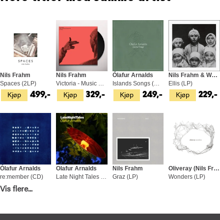
Nils Frahm
Nils Frahm
Ólafur Arnalds
Nils Frahm & Woodkid
Spaces (2LP)
Victoria - Music For The Motion Pic (LP)
Islands Songs (CD)
Ellis (LP)
Kjøp
Kjøp
Kjøp
Kjøp
499,-
329,-
249,-
229,-
Ólafur Arnalds
Olafur Arnalds
Nils Frahm
Oliveray (Nils Frahm & Peter Broderick)
re:member (CD)
Late Night Tales (2LP)
Graz (LP)
Wonders (LP)
Kjøp
Kjøp
Kjøp
Kjøp
Vis flere...
249,-
379,-
369,-
219,-