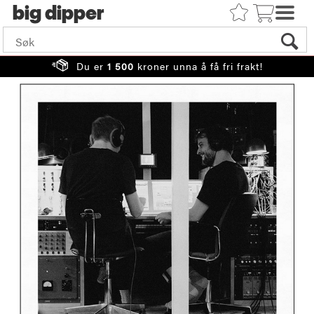
big
Du er
1 500
kroner unna å få fri frakt!