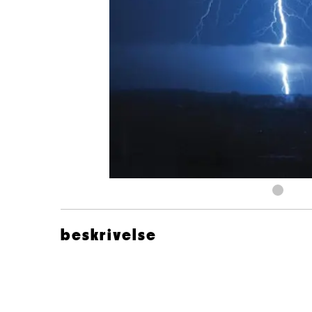
beskrivelse
Steve Hackett Djabe