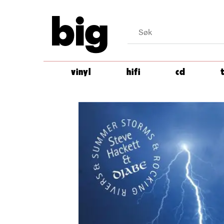
big
vinyl
hifi
cd