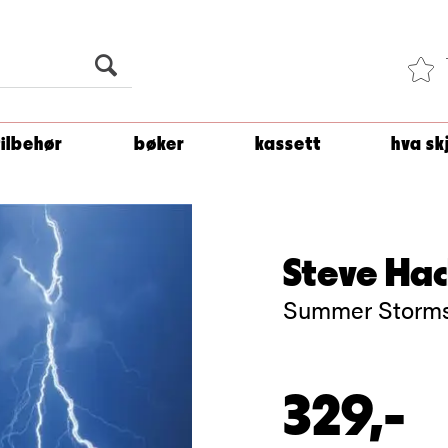
Du er
1 500
kroner unna å få fri frakt!
tilbehør
bøker
kassett
hva sk
Steve Hac
Summer Storms
329,-