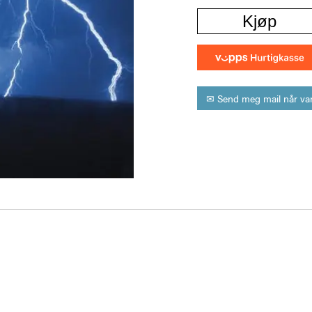
Kjøp
✉ Send meg mail når var