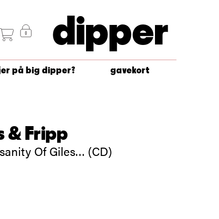
dipper
jer på big dipper?
gavekort
s & Fripp
sanity Of Giles… (CD)