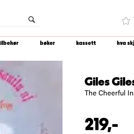
Du er
1 500
kroner unna å få fri frakt!
tilbehør
bøker
kassett
hva sk
Giles Gile
The Cheerful In
219,-