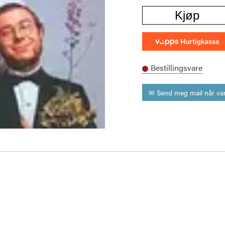
Kjøp
Bestillingsvare
✉ Send meg mail når var