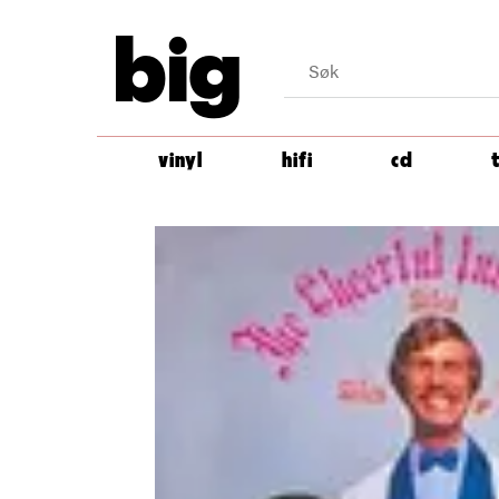
big
vinyl
hifi
cd