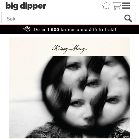
big
Du er
1 500
kroner unna å få fri frakt!