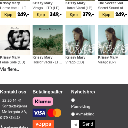
Krissy Mary
Krissy Mary
Krissy Mary
The Secret Sound Of Dreamwalkers
Horror Vacui - LTD SIGNERT (LP)
Virago - LTD (LP)
Horror Vacui (LP)
Secret Sound of Dreamwalkers (LP-LTD)
Kjøp
Kjøp
Kjøp
Kjøp
249,-
349,-
379,-
249,-
Krissy Mary
Krissy Mary
Krissy Mary
Krissy Mary
Feme Sole (CD)
Horror Vacui - LTD (LP)
Virago (CD)
Virago (LP)
Kjøp
Kjøp
Kjøp
Kjøp
Vis flere...
149,-
399,-
149,-
329,-
Kontakt oss
Betalingsalternativer
Nyhetsbrev
22 20 14 41
Kontaktskjema
Påmelding
Møllergata 3A,
The Secret Sound Of Dreamwalkers
Krissy Mary
Avmelding
0179 OSLO
Whirlwind (LP)
Don’t Fall For That Rock… - LTD (7")
Kjøp
Kjøp
199,-
199,-