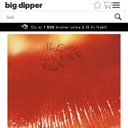
big
Du er
1 500
kroner unna å få fri frakt!