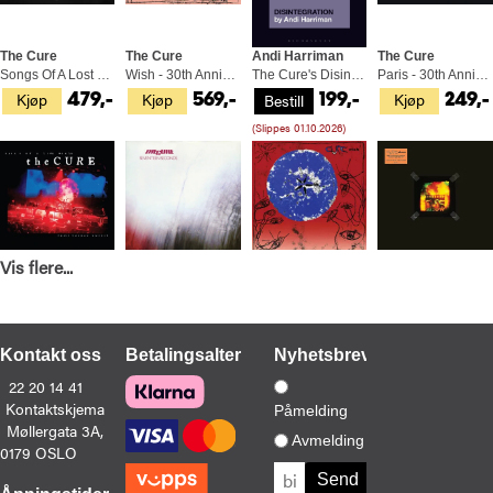
The Cure
The Cure
Andi Harriman
The Cure
Songs Of A Lost World (LP)
Wish - 30th Anniversary Edition (2LP)
The Cure's Disintegration (BOK)
Paris - 30th Anniversary Edition (2CD)
Kjøp
Kjøp
Kjøp
Bestill
479,-
569,-
199,-
249,-
(Slippes 01.10.2026)
Vis flere...
The Cure
The Cure
The Cure
The Cure
Show Of A Lost World: Live… - LTD (LP)
Seventeen Seconds (US Version) (LP)
Wish: 30th Anniversary… - RSD (2LP)
Show (2LP)
Kjøp
Kjøp
Kjøp
Kjøp
469,-
349,-
899,-
529,-
Kontakt oss
Betalingsalternativer
Nyhetsbrev
22 20 14 41
Kontaktskjema
Påmelding
Møllergata 3A,
Avmelding
0179 OSLO